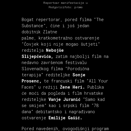
Repertoar manifestacije u
Podgoricifoto: promo
Bogat repertorar, pored filma “The
Substance”, čine i još jedan
dobitnik Zlatne
palme,
kratkometražno ostvarenje
“Čovjek koji nije mogao šutjeti”
reditelja
Nebojše
Slijepčevića,
zatim najbolji film na
nedavno završenom festivalu
Slovenačkog filma “Porodična
terapija” rediteljke
Sonje
Prosenc,
te francuski film “All Your
Faces” u režiji
Žene Heri.
Publika
će moći da pogleda i film hrvatske
rediteljke
Vanje Juranić
”Samo kad
se smijem” kao i srpski film “78
dana” debitantsko i nagrađivano
ostvarenje
Emilije Gašić.
Pored navedenih, ovogodišnji program