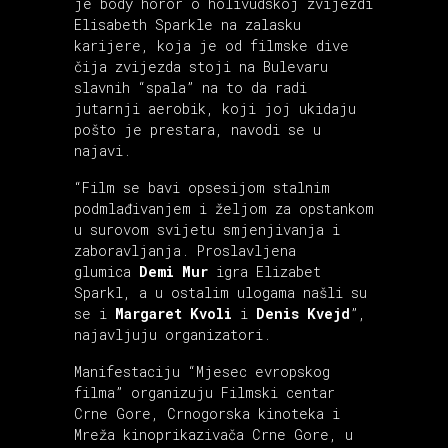
je body horor o holivudskoj zvijezdi
Elisabeth Sparkle na zalasku
karijere, koja je od filmske dive
čija zvijezda stoji na Bulevaru
slavnih “spala” na to da radi
jutarnji aerobik, koji joj ukidaju
pošto je prestara, navodi se u
najavi.
“Film se bavi opsesijom stalnim
podmlađivanjem i željom za opstankom
u surovom svijetu smjenjivanja i
zaboravljanja. Proslavljena
glumica
Demi Mur
igra Elizabet
Sparkl, a u ostalim ulogama našli su
se i
Margaret Kvoli
i
Denis Kvejd
”,
najavljuju organizatori.
Manifestaciju “Mjesec evropskog
filma” organizuju Filmski centar
Crne Gore, Crnogorska kinoteka i
Mreža kinoprikazivača Crne Gore, u