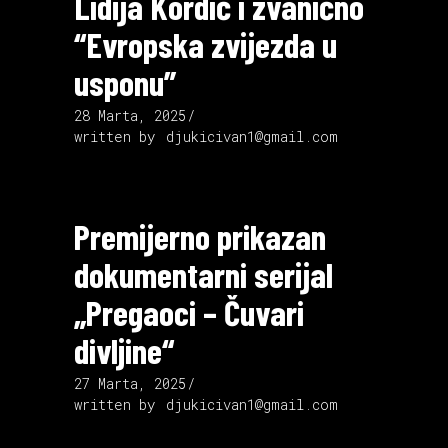
Lidija Kordić i zvanično
“Evropska zvijezda u
usponu”
28 Marta, 2025
written by
djukicivan1@gmail.com
Premijerno prikazan
dokumentarni serijal
„Pregaoci – Čuvari
divljine“
27 Marta, 2025
written by
djukicivan1@gmail.com