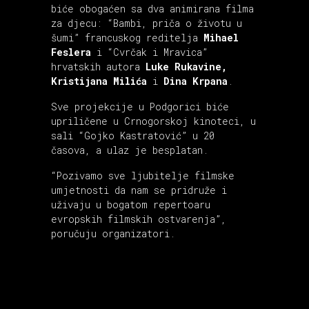
biće obogaćen sa dva animirana filma
za djecu: “Bambi, priča o životu u
šumi” francuskog reditelja
Mihael
Feslera
i “Cvrčak i Mravica”
hrvatskih autora
Luke Rukavine,
Kristijana Milića
i
Dina Krpana
.
Sve projekcije u Podgorici biće
upriličene u Crnogorskoj kinoteci, u
sali “Gojko Kastratović” u 20
časova, a ulaz je besplatan.
“Pozivamo sve ljubitelje filmske
umjetnosti da nam se pridruže i
uživaju u bogatom repertoaru
evropskih filmskih ostvarenja”,
poručuju organizatori.