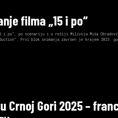
nje filma „15 i po“
5 i po“, po scenariju i u režiji Milivoja Miša Obradovi
duction“. Prvi blok snimanja završen je krajem 2023. go
u Crnoj Gori 2025 – franc