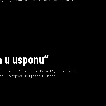
da u usponu”
dvorani – "Berlinale Palast", primila je
adu Evropska zvijezda u usponu