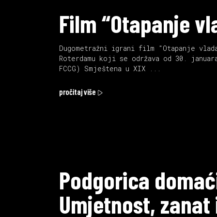
Film “Otapanje vl
Dugometražni igrani film "Otapanje vlad
Roterdamu koji se održava od 30. januar
FCCG) Smještena u XIX
pročitaj više
Podgorica domaćin
Umjetnost, zanat i