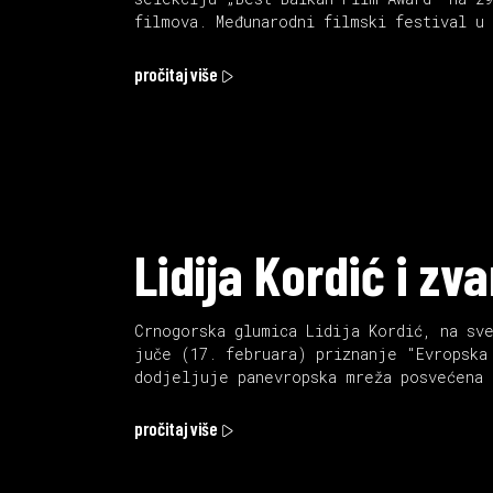
filmova. Međunarodni filmski festival 
pročitaj više
Lidija Kordić i z
Crnogorska glumica Lidija Kordić, na sv
juče (17. februara) priznanje "Evropska
dodjeljuje panevropska mreža posvećena
pročitaj više