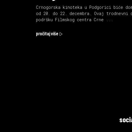
Crnogorska kinoteka u Podgorici biće do
od 20. do 22. decembra. Ovaj trodnevni 
podršku Filmskog centra Crne
pročitaj više
soci