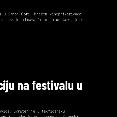
m u Crnoj Gori, Mrežom kinoprikazivača
rancuskih filmova širom Crne Gore, čime
iju na festivalu u
evića, uvršten je u takmičarsku
egoriji takmiči se dvanaest balkanskih