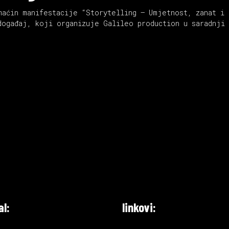
maćin manifestacije “Storytelling – Umjetnost, zanat i 
događaj, koji organizuje Galileo production u saradnji 
al:
linkovi: