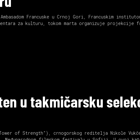
ru
 Ambasadom Francuske u Crnoj Gori, Francuskim instituto
entara za kulturu, tokom marta organizuje projekcije f
ten u takmičarsku selekc
Tower of Strength”), crnogorskog reditelja Nikole Vukč
9. Međunarodnom filmskom festivalu u Sofiji. U ovoj kat