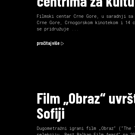
centrima za kultu
Filmski centar Crne Gore, u saradnji sa
Crne Gore, Crnogorskom kinotekom i 14 c
se pridružuje
pročitaj više
Film „Obraz“ uvrš
Sofiji
Dugometražni igrani film „Obraz“ (“The 
selekciju „Best Balkan Film Award“ na 2