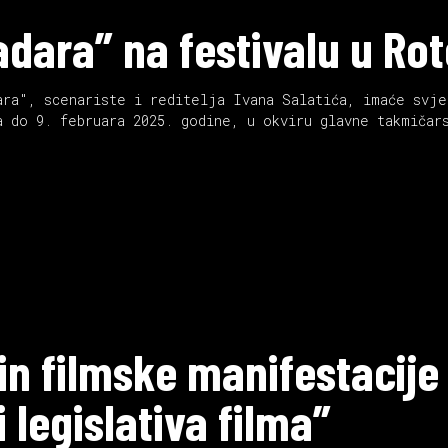
adara” na festivalu u R
ara", scenariste i reditelja Ivana Salatića, imaće svje
a do 9. februara 2025. godine, u okviru glavne takmičar
 filmske manifestacije “
 legislativa filma”