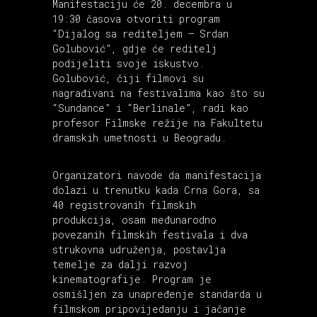
Manifestaciju će 20. decembra u
19:30 časova otvoriti program
“Dijalog sa rediteljem – Srdan
Golubović”, gdje će reditelj
podijeliti svoje iskustvo.
Golubović, čiji filmovi su
nagrađivani na festivalima kao što su
“Sundance” i “Berlinale”, radi kao
profesor Filmske režije na Fakultetu
dramskih umetnosti u Beogradu.
Organizatori navode da manifestacija
dolazi u trenutku kada Crna Gora, sa
40 registrovanih filmskih
produkcija, osam međunarodno
povezanih filmskih festivala i dva
strukovna udruženja, postavlja
temelje za dalji razvoj
kinematografije. Program je
osmišljen za unapređenje standarda u
filmskom pripovijedanju i jačanje