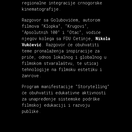
regionalne integracije crnogorske
kinematografije.
Razgovor sa Golubovićem, autorom
filmova “Klopka”, “Krugovi”,
“Apsolutnih 100” i “Otac”, vodiće
njegov kolega sa FDU Cetinje,
Nikola
Vukčević
. Razgovor će obuhvatiti
teme pronalaženja inspiracije za
priče, odnos lokalnog i globalnog u
filmskom stvaralaštvu, te uticaj
tehnologije na filmsku estetiku i
žanrove.
Program manifestacije “Storytelling”
će obuhvatiti edukativne aktivnosti
za unapređenje sistemske podrške
filmskoj edukaciji i razvoju
publike.