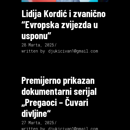
Lidija Kordić i zvanično
“Evropska zvijezda u
usponu”
28 Marta, 2025
written by
djukicivan1@gmail.com
Premijerno prikazan
dokumentarni serijal
„Pregaoci – Čuvari
divljine“
27 Marta, 2025
written by
djukicivan1@gmail.com